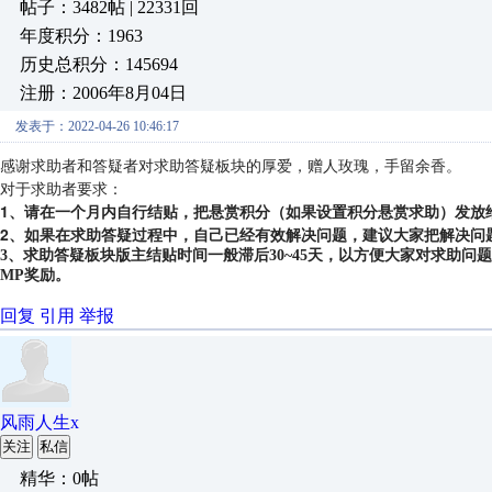
帖子：3482帖 | 22331回
年度积分：1963
历史总积分：145694
注册：2006年8月04日
发表于：2022-04-26 10:46:17
感谢求助者和答疑者对求助答疑板块的厚爱，赠人玫瑰，手留余香。
对于求助者要求：
1、请在一个月内自行结贴，把悬赏积分（如果设置积分悬赏求助）发放
2、如果在求助答疑过程中，自己已经有效解决问题，建议大家把解决问
3、求助答疑板块版主结贴时间一般滞后30~45天，以方便大家对求助
MP奖励。
回复
引用
举报
风雨人生x
关注
私信
精华：0帖