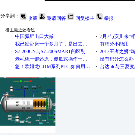
分享到：
收藏
邀请回答
回复楼主
举报
楼主最近还看过
中国氮肥出口大减
7月7与安川来“
·
·
我已经卧床一个多月了，是出去安装机械手在高速遭遇车祸所致:大家工作都要特别注意啊
有积分不能用
·
·
S7-200CN与S7-200SMART的区别
2017王者之狮“鸡”情签到
·
·
老毛桃一键还原，傻瓜式操作一键轻松备份还原；程序为向导式安装，一键即可实现自动备份或还原系统。
没有积分怎么办
·
·
急！欧姆龙CJ1M系列PLC,如何用时间控制变频器。要求时间在组态王中可以自由输入！拜托各位大神了！
台达plc与三菱
·
·