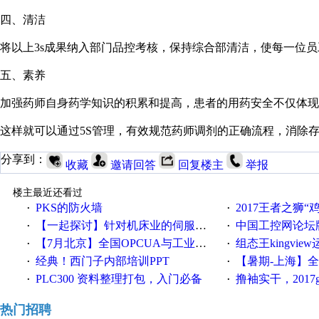
四、清洁
将以上3s成果纳入部门品控考核，保持综合部清洁，使每一位
五、素养
加强药师自身药学知识的积累和提高，患者的用药安全不仅体现
这样就可以通过5S管理，有效规范药师调剂的正确流程，消除
分享到：
收藏
邀请回答
回复楼主
举报
楼主最近还看过
PKS的防火墙
2017王者之狮“鸡”情签到
·
·
【一起探讨】针对机床业的伺服系统发展，您的期望是什么？
中国工控网论坛版块
·
·
【7月北京】全国OPCUA与工业互联技术培训班通知！
组态王kingvi
·
·
经典！西门子内部培训PPT
【暑期-上海】全国工业4.
·
·
PLC300 资料整理打包，入门必备
撸袖实干，2017gongkong
·
·
热门招聘