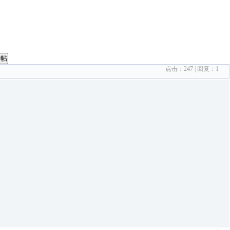
发帖
点击：
247
| 回复：
1