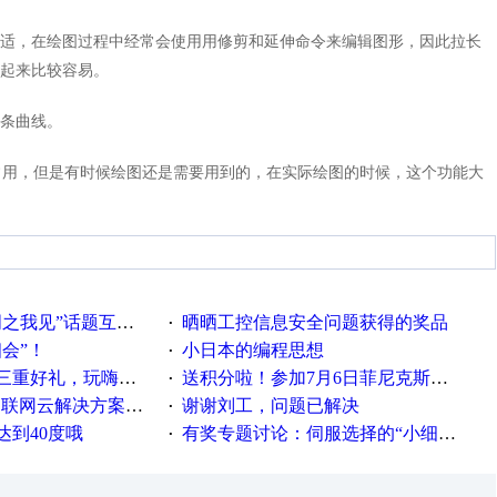
适，在绘图过程中经常会使用用修剪和延伸命令来编辑图形，因此拉长
起来比较容易。
条曲线。
很常用，但是有时候绘图还是需要用到的，在实际绘图的时候，这个功能大
话题互动获奖名单发布公告
晒晒工控信息安全问题获得的奖品
·
相会”！
小日本的编程思想
·
重好礼，玩嗨夏日！
送积分啦！参加7月6日菲尼克斯在线研讨会即得
·
联网云解决方案实践及应用
谢谢刘工，问题已解决
·
达到40度哦
有奖专题讨论：伺服选择的“小细节大学问”奖励公告
·