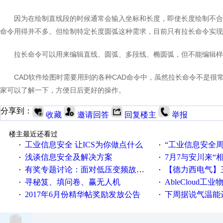
因为在绘制直线段的时候通常会输入坐标和长度，即使长度绘制不合
命令用得并不多。但绘制特定长度圆弧这种需求，目前只有拉长命令实现
拉长命令可以用来编辑直线、圆弧、多段线、椭圆弧，但不能编辑样
CAD软件绘图时需要用到的各种CAD命令中，虽然拉长命令不是
家可以了解一下，方便日后更好的操作。
分享到：
收藏
邀请回答
回复楼主
举报
楼主最近还看过
工业信息安全 让ICS为你做点什么
“工业信息安全周之我见”
·
·
浅谈信息安全及解决方案
7月7与安川来“
·
·
有奖专题讨论：面对低压变频故障，老手是这样解决的！
【德力西电气】三
·
·
寻秘笈、填问卷、赢无人机
AbleCloud工业物
·
·
2017年6月份精华帖奖励发放公告
下周据说气温能
·
·