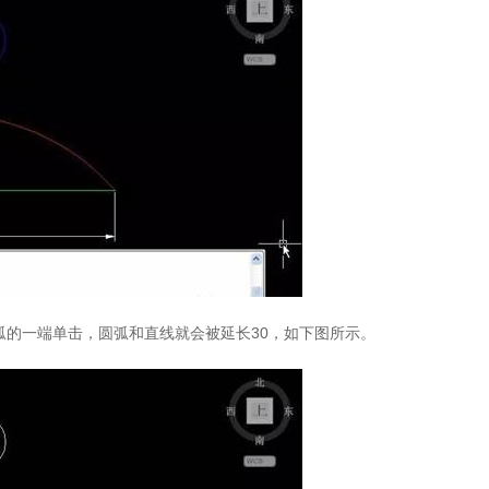
圆弧的一端单击，圆弧和直线就会被延长30，如下图所示。