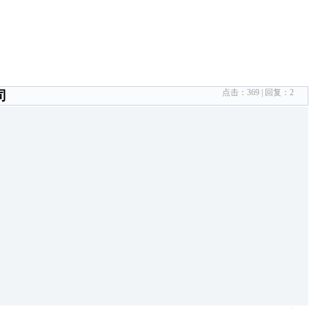
点击：
369
| 回复：
2
司