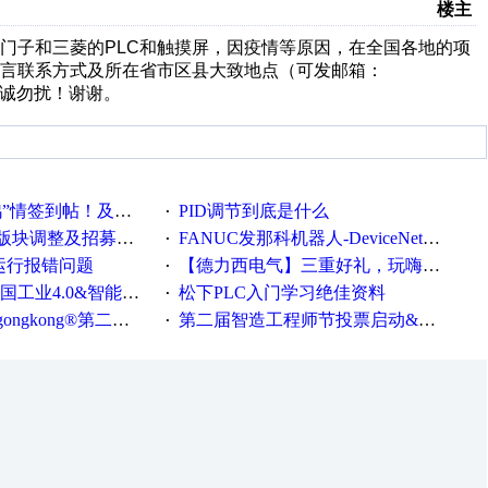
楼主
门子和三菱的
PLC
和触摸屏，因疫情等原因，在全国各地的项
言联系方式及所在省市区县大致地点（可发邮箱：
诚勿扰！
谢谢。
帖！及时更新在线研讨会预告
PID调节到底是什么
·
调整及招募版主公告
FANUC发那科机器人-DeviceNet通信使用手册(中文)
·
ew运行报错问题
【德力西电气】三重好礼，玩嗨夏日！
·
0&智能制造高级培训班通知！
松下PLC入门学习绝佳资料
·
®第二届智造工程师节正式起航！
第二届智造工程师节投票启动&周周有礼！
·