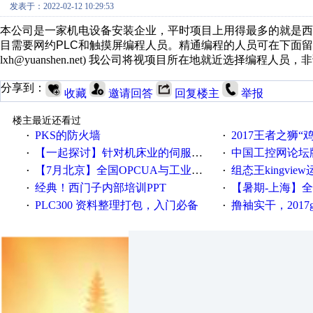
发表于：2022-02-12 10:29:53
本公司是一家机电设备安装企业，平时项目上用得最多的就是西
目需要网约
PLC
和触摸屏编程人员。精通编程的人员可在下面留
lxh@yuanshen.net)
我公司将视项目所在地就近选择编程人员，
非
分享到：
收藏
邀请回答
回复楼主
举报
楼主最近还看过
PKS的防火墙
2017王者之狮“鸡”情签到
·
·
【一起探讨】针对机床业的伺服系统发展，您的期望是什么？
中国工控网论坛版块
·
·
【7月北京】全国OPCUA与工业互联技术培训班通知！
组态王kingvi
·
·
经典！西门子内部培训PPT
【暑期-上海】全国工业4.
·
·
PLC300 资料整理打包，入门必备
撸袖实干，2017gongkong
·
·