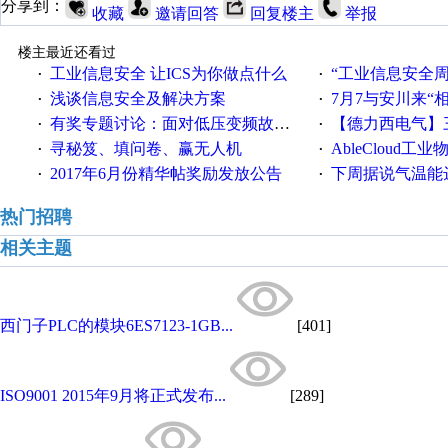
分享到：
收藏
邀请回答
回复楼主
举报
楼主最近还看过
工业信息安全 让ICS为你做点什么
“工业信息安全周之我见”
·
·
浅谈信息安全及解决方案
7月7与安川来“
·
·
有奖专题讨论：面对低压变频故障，老手是这样解决的！
【德力西电气】三
·
·
寻秘笈、填问卷、赢无人机
AbleCloud工业物
·
·
2017年6月份精华帖奖励发放公告
下周据说气温能
·
·
热门招聘
相关主题
西门子PLC的模块6ES7123-1GB...
[401]
ISO9001 2015年9月将正式发布...
[289]