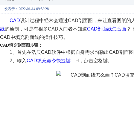
发表于：2022-01-14 09:58:28
CAD
设计过程中经常会通过CAD剖面图，来让查看图纸的
线
的绘制，可是有很多CAD入门者不知道
CAD剖面线怎么画
？
CAD中填充剖面线的操作技巧。
CAD填充剖面图步骤：
1、首先在浩辰CAD软件中根据自身需求勾勒出CAD剖面
2、输入
CAD填充命令快捷键
：H，点击空格键。