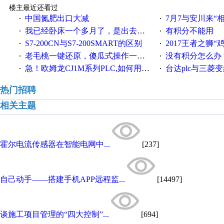
楼主最近还看过
中国氮肥出口大减
7月7与安川来“
·
·
我已经卧床一个多月了，是出去安装机械手在高速遭遇车祸所致:大家工作都要特别注意啊
有积分不能用
·
·
S7-200CN与S7-200SMART的区别
2017王者之狮“鸡”情签到
·
·
老毛桃一键还原，傻瓜式操作一键轻松备份还原；程序为向导式安装，一键即可实现自动备份或还原系统。
没有积分怎么办
·
·
急！欧姆龙CJ1M系列PLC,如何用时间控制变频器。要求时间在组态王中可以自由输入！拜托各位大神了！
台达plc与三菱
·
·
热门招聘
相关主题
霍尔电流传感器在智能电网中...
[237]
自己动手——搭建手机APP远程监...
[14497]
谈施工项目管理的“四大控制”...
[694]