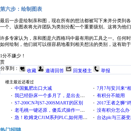
第六步：绘制图表
最后一步是绘制亲和图，现在所有的想法都被写下来并分类到
一个。该图表将允许团队为类别分配一个重要级别。这将为他们
许多专家认为，亲和图是六西格玛中最有用的工具之一。任何
如何绘制，他们就可以很容易地看到相关想法的类别，这有助于
1分不嫌少！
赏
分享到：
收藏
邀请回答
回复楼主
举报
楼主最近还看过
中国氮肥出口大减
7月7与安川来“
·
·
我已经卧床一个多月了，是出去安装机械手在高速遭遇车祸所致:大家工作都要特别注意啊
有积分不能用
·
·
S7-200CN与S7-200SMART的区别
2017王者之狮“鸡”情签到
·
·
老毛桃一键还原，傻瓜式操作一键轻松备份还原；程序为向导式安装，一键即可实现自动备份或还原系统。
没有积分怎么办
·
·
急！欧姆龙CJ1M系列PLC,如何用时间控制变频器。要求时间在组态王中可以自由输入！拜托各位大神了！
台达plc与三菱
·
·
热门招聘