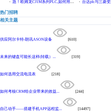
急！欧姆龙CJ1M系列PLC,如何用时间控制变频器。要求时间在组态王中可以自由输入！拜托各位大神了！
台达plc与三菱
·
·
热门招聘
相关主题
供应阿尔卡特-朗讯ASON设备
[610]
未来的键盘可能长这样(转载）...
[319]
如何选用交流电流表
[218]
如何考核CRM给企业带来的效益...
[244]
自己动手——搭建手机APP远程监...
[14497]