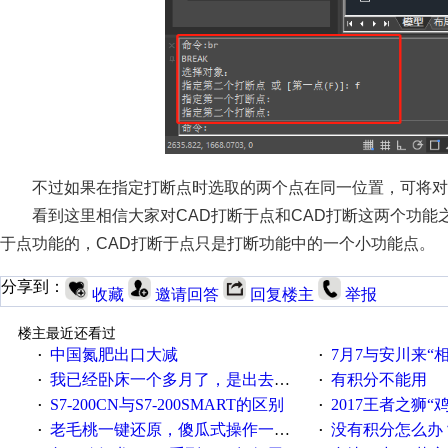
不过如果在指定打断点时选取的两个点在同一位置，可将对
看到这里相信大家对CAD打断于点和CAD打断这两个功能
于点功能的，CAD打断于点只是打断功能中的一个小功能点。
分享到：
收藏
邀请回答
回复楼主
举报
楼主最近还看过
中国氮肥出口大减
7月7与安川来“
·
·
我已经卧床一个多月了，是出去安装机械手在高速遭遇车祸所致:大家工作都要特别注意啊
有积分不能用
·
·
S7-200CN与S7-200SMART的区别
2017王者之狮“鸡”情签到
·
·
老毛桃一键还原，傻瓜式操作一键轻松备份还原；程序为向导式安装，一键即可实现自动备份或还原系统。
没有积分怎么办
·
·