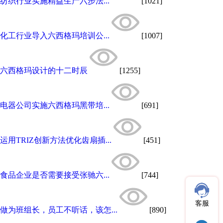
纺织行业实施精益生产六步法...
[1021]
化工行业导入六西格玛培训公...
[1007]
六西格玛设计的十二时辰
[1255]
电器公司实施六西格玛黑带培...
[691]
运用TRIZ创新方法优化齿扇插...
[451]
食品企业是否需要接受张驰六...
[744]
客服
做为班组长，员工不听话，该怎...
[890]