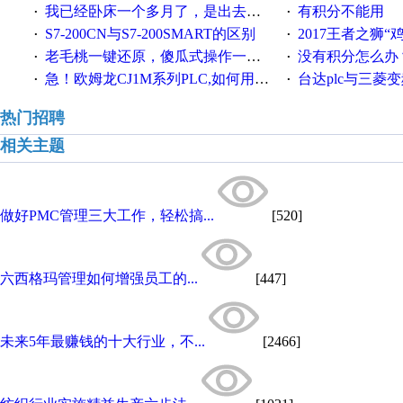
我已经卧床一个多月了，是出去安装机械手在高速遭遇车祸所致:大家工作都要特别注意啊
有积分不能用
·
·
S7-200CN与S7-200SMART的区别
2017王者之狮“鸡”情签到
·
·
老毛桃一键还原，傻瓜式操作一键轻松备份还原；程序为向导式安装，一键即可实现自动备份或还原系统。
没有积分怎么办
·
·
急！欧姆龙CJ1M系列PLC,如何用时间控制变频器。要求时间在组态王中可以自由输入！拜托各位大神了！
台达plc与三菱
·
·
热门招聘
相关主题
做好PMC管理三大工作，轻松搞...
[520]
六西格玛管理如何增强员工的...
[447]
未来5年最赚钱的十大行业，不...
[2466]