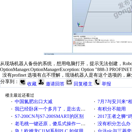
从现场机器人备份的系统，想用电脑打开，提示无法创建，RobotStudio .
OptionManager.OptionManagerException: Option "888-3 PROFINET Devi
没有profinet 选项有点不理解，现场机器人是有这个选项的
分享到：
收藏
邀请回答
回复楼主
举报
楼主最近还看过
中国氮肥出口大减
7月7与安川来“
·
·
我已经卧床一个多月了，是出去安装机械手在高速遭遇车祸所致:大家工作都要特别注意啊
有积分不能用
·
·
S7-200CN与S7-200SMART的区别
2017王者之狮“鸡”情签到
·
·
老毛桃一键还原，傻瓜式操作一键轻松备份还原；程序为向导式安装，一键即可实现自动备份或还原系统。
没有积分怎么办
·
·
急！欧姆龙CJ1M系列PLC,如何用时间控制变频器。要求时间在组态王中可以自由输入！拜托各位大神了！
台达plc与三菱
·
·