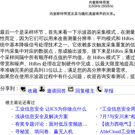
最后一个是采样环节，首先来看一下示波器的采集模式，在测
性而定，因为它们可以用来改善测量分辨率：平均模式和 HiRe
统中基本降噪信号处理技术之一。它依赖多次触发采集重复的
平均采集中对应的数据点，形成输出波形。接下来是HiRes 采集
个采样间隔中所有顺序样点值的平均值。在 HiRes 模式下，
带宽和噪声。HiRes 处理在定制硬件中完成，以最大限度地
率准确完美的提高到11位以上，满足您的高分辨率测量需求。
如果您在使用示波器过程中有什么问题，欢迎咨询安泰测试，提
分享到：
收藏
邀请回答
回复楼主
举报
楼主最近还看过
工业信息安全 让ICS为你做点什么
“工业信息安全周之我见”
·
·
浅谈信息安全及解决方案
7月7与安川来“
·
·
有奖专题讨论：面对低压变频故障，老手是这样解决的！
【德力西电气】三
·
·
寻秘笈、填问卷、赢无人机
AbleCloud工业物
·
·