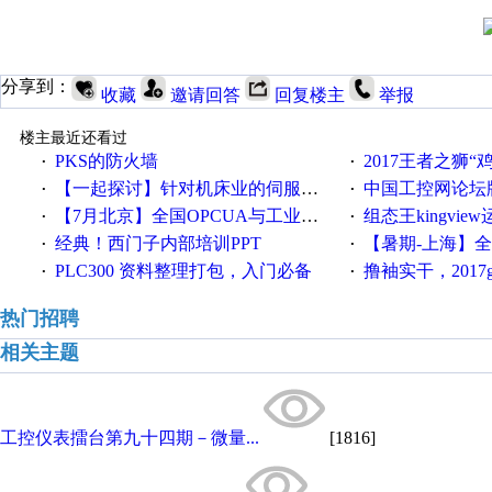
分享到：
收藏
邀请回答
回复楼主
举报
楼主最近还看过
PKS的防火墙
2017王者之狮“鸡”情签到
·
·
【一起探讨】针对机床业的伺服系统发展，您的期望是什么？
中国工控网论坛版块
·
·
【7月北京】全国OPCUA与工业互联技术培训班通知！
组态王kingvi
·
·
经典！西门子内部培训PPT
【暑期-上海】全国工业4.
·
·
PLC300 资料整理打包，入门必备
撸袖实干，2017gongkong
·
·
热门招聘
相关主题
工控仪表擂台第九十四期－微量...
[1816]