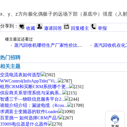
x、y、z方向极化偶极子的远场下部（基底中）强度（入射
分享到：
收藏
邀请回答
回复楼主
举报
楼主最近还看过
蒸汽回收机哪些生产厂家性价比高一些
蒸汽回收机在化
·
·
热门招聘
相关主题
交流电流表如何选型
[592]
WWControl(InfoAppTitle("Vi...
[787]
租用CRM和买断CRM系统哪个更...
[231]
供应商关系管理系统与采购系...
[215]
智通三千—物联信息服务平台2...
[244]
谁能介绍介绍：漏波电缆（Rcoa...
[1709]
求调富士变频器的软件Loader
[1090]
百里挑一 如何选择CRM产品?
[267]
3590S电位器是什么器件
[270]
客服