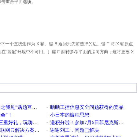
单击重合平面选项。
。
择下一个直线边作为 X 轴。键 B 返回到先前选择的边。键 T 将 X 轴原点
项在“装配”环境中不可用。）键 F 翻转参考平面的法向方向，这将更改 X
话题互动获奖名单发布公告
晒晒工控信息安全问题获得的奖品
·
相会”！
小日本的编程思想
·
重好礼，玩嗨夏日！
送积分啦！参加7月6日菲尼克斯在线研讨会即得
·
联网云解决方案实践及应用
谢谢刘工，问题已解决
·