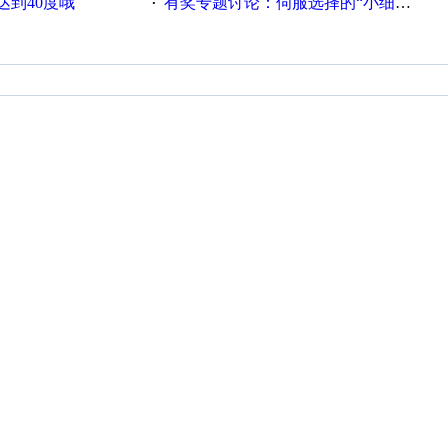
达到40度哦
有奖专题讨论：伺服选择的“小细节大学问”奖励公告
·