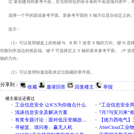
② 要创建局部参考平面，在当前特征的命令条的平面选项列表中，
选择一个平的面或参考平面。新参考平面的 X 轴方位是自动定义的
提示：
（1）可以使用键盘上的热键 N、B 和 T 改变 X 轴的方向。键 N 选
切换到所选边的相反端。键 P 可选择定义 X 轴的基本参考平面。（P 选
轴的方向。
（2）可以使用快速选取来定位隐藏的零件面。
分享到：
收藏
邀请回答
回复楼主
举报
楼主最近还看过
工业信息安全 让ICS为你做点什么
“工业信息安全周之我见”
·
·
浅谈信息安全及解决方案
7月7与安川来“
·
·
有奖专题讨论：面对低压变频故障，老手是这样解决的！
【德力西电气】三
·
·
寻秘笈、填问卷、赢无人机
AbleCloud工业物
·
·