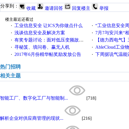
分享到：
收藏
邀请回答
回复楼主
举报
楼主最近还看过
工业信息安全 让ICS为你做点什么
“工业信息安全周之我见”
·
·
浅谈信息安全及解决方案
7月7与安川来“
·
·
有奖专题讨论：面对低压变频故障，老手是这样解决的！
【德力西电气】三
·
·
寻秘笈、填问卷、赢无人机
AbleCloud工业物
·
·
2017年6月份精华帖奖励发放公告
下周据说气温能
·
·
热门招聘
相关主题
智能工厂、数字化工厂与智能制...
[718]
解析企业对供应商管理的现状...
[216]