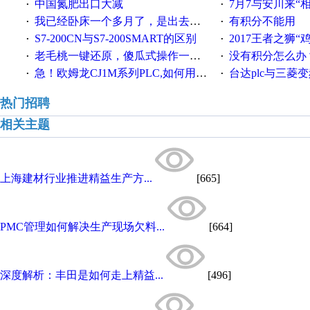
中国氮肥出口大减
7月7与安川来“
·
·
我已经卧床一个多月了，是出去安装机械手在高速遭遇车祸所致:大家工作都要特别注意啊
有积分不能用
·
·
S7-200CN与S7-200SMART的区别
2017王者之狮“鸡”情签到
·
·
老毛桃一键还原，傻瓜式操作一键轻松备份还原；程序为向导式安装，一键即可实现自动备份或还原系统。
没有积分怎么办
·
·
急！欧姆龙CJ1M系列PLC,如何用时间控制变频器。要求时间在组态王中可以自由输入！拜托各位大神了！
台达plc与三菱
·
·
热门招聘
相关主题
上海建材行业推进精益生产方...
[665]
PMC管理如何解决生产现场欠料...
[664]
深度解析：丰田是如何走上精益...
[496]