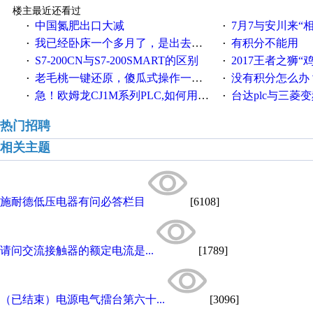
楼主最近还看过
中国氮肥出口大减
7月7与安川来“
·
·
我已经卧床一个多月了，是出去安装机械手在高速遭遇车祸所致:大家工作都要特别注意啊
有积分不能用
·
·
S7-200CN与S7-200SMART的区别
2017王者之狮“鸡”情签到
·
·
老毛桃一键还原，傻瓜式操作一键轻松备份还原；程序为向导式安装，一键即可实现自动备份或还原系统。
没有积分怎么办
·
·
急！欧姆龙CJ1M系列PLC,如何用时间控制变频器。要求时间在组态王中可以自由输入！拜托各位大神了！
台达plc与三菱
·
·
热门招聘
相关主题
施耐德低压电器有问必答栏目
[6108]
请问交流接触器的额定电流是...
[1789]
（已结束）电源电气擂台第六十...
[3096]