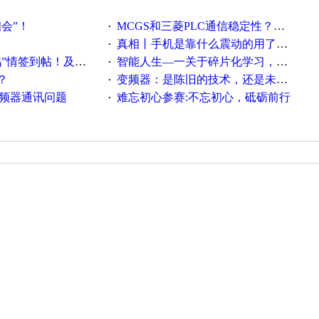
相会”！
MCGS和三菱PLC通信稳定性？？？
·
真相丨手机是靠什么震动的用了这么多年才知道！
·
帖！及时更新在线研讨会预告
智能人生—一关于碎片化学习，看这一篇就够了！
·
？
变频器：是陈旧的技术，还是未来的幕后英雄？
·
变频器通讯问题
难忘初心参赛:不忘初心，砥砺前行
·