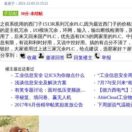
发表于：2021-12-03 21:15:21
求助帖
30分-未结帖
之前系统用的西门子1513R系列冗余PLC,因为最近西门子的
的是主机冗余，I/O模块冗余，环网，输入，输出断线检测等，
用了，后来又回来国产PLC，优先选有DCS的两家里的PLC。中控
息有限，有说和利时好用，又说中控好用。搞的有点分不清了
较好，大家谁用过上述三家冗余PLC，给点建议，选那家好？谢
分享到：
收藏
邀请回答
回复楼主
举报
楼主最近还看过
工业信息安全 让ICS为你做点什么
“工业信息安全周之我见”
·
·
浅谈信息安全及解决方案
7月7与安川来“
·
·
有奖专题讨论：面对低压变频故障，老手是这样解决的！
【德力西电气】三
·
·
寻秘笈、填问卷、赢无人机
AbleCloud工业物
·
·
2017年6月份精华帖奖励发放公告
下周据说气温能
·
·