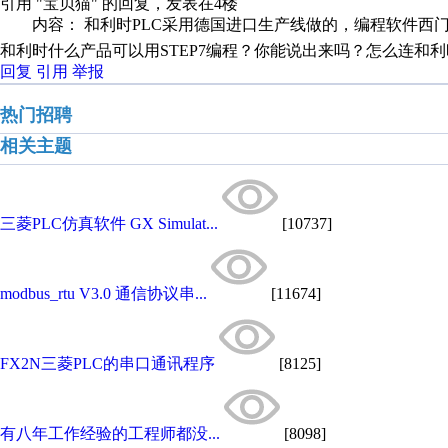
引用 "宝贝猫" 的回复，发表在4楼
内容： 和利时PLC采用德国进口生产线做的，编程软件西门子st
和利时什么产品可以用STEP7编程？你能说出来吗？怎么连和
回复
引用
举报
热门招聘
相关主题
三菱PLC仿真软件 GX Simulat...
[10737]
modbus_rtu V3.0 通信协议串...
[11674]
FX2N三菱PLC的串口通讯程序
[8125]
有八年工作经验的工程师都没...
[8098]