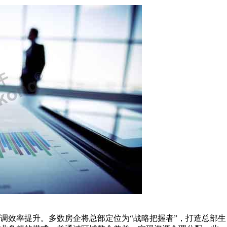
调效率提升。多数房企将总部定位为“战略把握者”，打造总部生