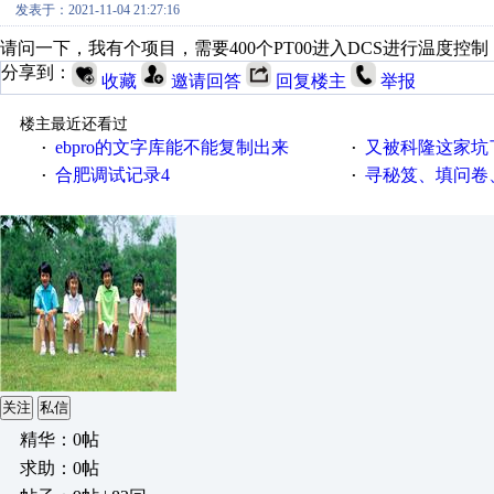
发表于：2021-11-04 21:27:16
请问一下，我有个项目，需要400个PT00进入DCS进行温度
分享到：
收藏
邀请回答
回复楼主
举报
楼主最近还看过
ebpro的文字库能不能复制出来
又被科隆这家坑
·
·
合肥调试记录4
寻秘笈、填问卷
·
·
关注
私信
精华：0帖
求助：0帖