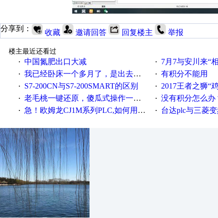
分享到：
收藏
邀请回答
回复楼主
举报
楼主最近还看过
中国氮肥出口大减
7月7与安川来“
·
·
我已经卧床一个多月了，是出去安装机械手在高速遭遇车祸所致:大家工作都要特别注意啊
有积分不能用
·
·
S7-200CN与S7-200SMART的区别
2017王者之狮“鸡”情签到
·
·
老毛桃一键还原，傻瓜式操作一键轻松备份还原；程序为向导式安装，一键即可实现自动备份或还原系统。
没有积分怎么办
·
·
急！欧姆龙CJ1M系列PLC,如何用时间控制变频器。要求时间在组态王中可以自由输入！拜托各位大神了！
台达plc与三菱
·
·