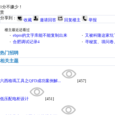
1分不嫌少！
赏
分享到：
收藏
邀请回答
回复楼主
举报
楼主最近还看过
ebpro的文字库能不能复制出来
又被科隆这家坑
·
·
合肥调试记录4
寻秘笈、填问卷
·
·
热门招聘
相关主题
六西格瑪工具之QFD成功案例解...
[457]
低压配电柜设计
[451]