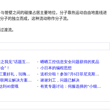
子与管壁之间的碰撞占居主要地位，分子靠热运动自由地直线进
分子的独立而成，这种流动称作分子流。
过渡流。
话题互动获奖名单发布公告
晒晒工控信息安全问题获得的奖品
·
相会”！
小日本的编程思想
·
重好礼，玩嗨夏日！
送积分啦！参加7月6日菲尼克斯在线研讨会即得
·
联网云解决方案实践及应用
谢谢刘工，问题已解决
·
达到40度哦
有奖专题讨论：伺服选择的“小细节大学问”奖励公告
·