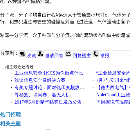
d，这种流态叫做粘滞流。
分子流：分子平均自由行程λ远远大于管道最小尺寸d，气体分
行，和热只发生与管壁的碰撞反射而飞过管道，气体流动由各个
粘滞—分子流：介于粘滞与分子流之间的流动状态叫做中间流或
分享到：
收藏
邀请回答
回复楼主
举报
楼主最近还看过
工业信息安全 让ICS为你做点什么
“工业信息安全周之我见”
·
·
浅谈信息安全及解决方案
7月7与安川来“
·
·
有奖专题讨论：面对低压变频故障，老手是这样解决的！
【德力西电气】三
·
·
寻秘笈、填问卷、赢无人机
AbleCloud工业物
·
·
2017年6月份精华帖奖励发放公告
下周据说气温能
·
·
热门招聘
相关主题