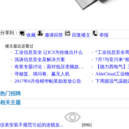
分享到：
收藏
邀请回答
回复楼主
举报
楼主最近还看过
工业信息安全 让ICS为你做点什么
“工业信息安全周之我见”
·
·
浅谈信息安全及解决方案
7月7与安川来“
·
·
有奖专题讨论：面对低压变频故障，老手是这样解决的！
【德力西电气】三
·
·
寻秘笈、填问卷、赢无人机
AbleCloud工业物
·
·
2017年6月份精华帖奖励发放公告
下周据说气温能
·
·
热门招聘
相关主题
仪表安装不规范引起的连锁反...
[896]