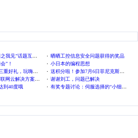
话题互动获奖名单发布公告
晒晒工控信息安全问题获得的奖品
·
相会”！
小日本的编程思想
·
重好礼，玩嗨夏日！
送积分啦！参加7月6日菲尼克斯在线研讨会即得
·
联网云解决方案实践及应用
谢谢刘工，问题已解决
·
达到40度哦
有奖专题讨论：伺服选择的“小细节大学问”奖励公告
·