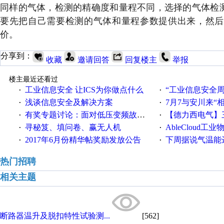
同样的气体，检测的精确度和量程不同，选择的气体检
要先把自己需要检测的气体和量程参数提供出来，然后
价。
分享到：
收藏
邀请回答
回复楼主
举报
楼主最近还看过
工业信息安全 让ICS为你做点什么
“工业信息安全周之我见”
·
·
浅谈信息安全及解决方案
7月7与安川来“
·
·
有奖专题讨论：面对低压变频故障，老手是这样解决的！
【德力西电气】三
·
·
寻秘笈、填问卷、赢无人机
AbleCloud工业物
·
·
2017年6月份精华帖奖励发放公告
下周据说气温能
·
·
热门招聘
相关主题
断路器温升及脱扣特性试验测...
[562]