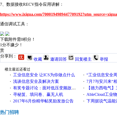
7、数据接收RECV指令应用讲解：
https://www.ixigua.com/7000194989447709192?utm_source=xigua
通信调试工具：
下载附件需0积分！
1分不嫌少！
赏
分享到：
收藏
邀请回答
回复楼主
举报
楼主最近还看过
工业信息安全 让ICS为你做点什么
“工业信息安全周之我见”
·
·
浅谈信息安全及解决方案
7月7与安川来“
·
·
有奖专题讨论：面对低压变频故障，老手是这样解决的！
【德力西电气】三
·
·
寻秘笈、填问卷、赢无人机
AbleCloud工业物
·
·
2017年6月份精华帖奖励发放公告
下周据说气温能
·
·
热门招聘