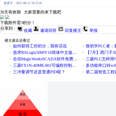
发表于：2021-08-12 10:23:41
30天有效期 大家需要的来下载吧
下载附件需3积分！
分享到：
收藏
邀请回答
回复楼主
举报
楼主最近还看过
如何获得工控积分，我有话说
致初学PLC者：新人学
·
·
急求RSLogix5000V16简体中文版！！！急急急
【7月】西门子300/400P
·
·
合信MagicWorksSCADA软件免费下载，好礼相送，并提供技术支持，永久免费！
三菱PLC怎样
·
·
三菱FX1N-40MR-001可编程控制器输入端口故障维修一例
多功能串口转wifi/以太网转WIFI/串口转以太网/w
·
·
三冲量调节还是普通PID呢？
第二届智造工程师节投
·
·