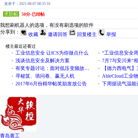
发表于：2021-08-07 08:35:10
求助帖
50分-已结帖
我想刷机器人的选项，有没有刷选项的软件
分享到：
收藏
邀请回答
回复楼主
举报
楼主最近还看过
工业信息安全 让ICS为你做点什么
“工业信息安全周之我见”
·
·
浅谈信息安全及解决方案
7月7与安川来“
·
·
有奖专题讨论：面对低压变频故障，老手是这样解决的！
【德力西电气】三
·
·
寻秘笈、填问卷、赢无人机
AbleCloud工业物
·
·
2017年6月份精华帖奖励发放公告
下周据说气温能
·
·
青岛黄工