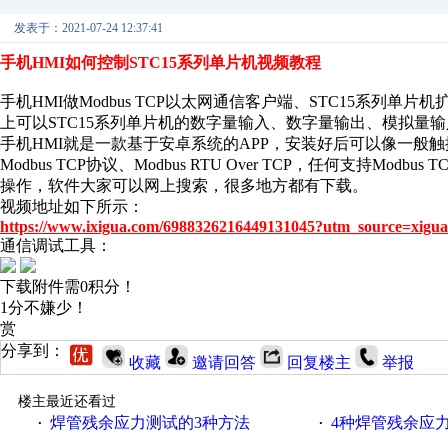
发表于：2021-07-24 12:37:41
手机HMI如何控制STC15系列单片机视频教程
手机HMI做Modbus TCP以太网通信客户端、STC15系列单片机
上可以STC15系列单片机的数字量输入、数字量输出、模拟量
手机HMI就是一款基于安卓系统的APP，安装好后可以像一般
Modbus TCP协议、Modbus RTU Over TCP，任何支持Mo
操作，软件大家可以网上搜索，很多地方都有下载。
视频地址如下所示：
https://www.ixigua.com/6988326216449131045?utm_source=xigua
通信调试工具：
下载附件需0积分！
1分不嫌少！
赏
分享到：
收藏
邀请回答
回复楼主
举报
楼主最近还看过
焊管残余应力测试的3种方法
4种焊管残余应
·
·