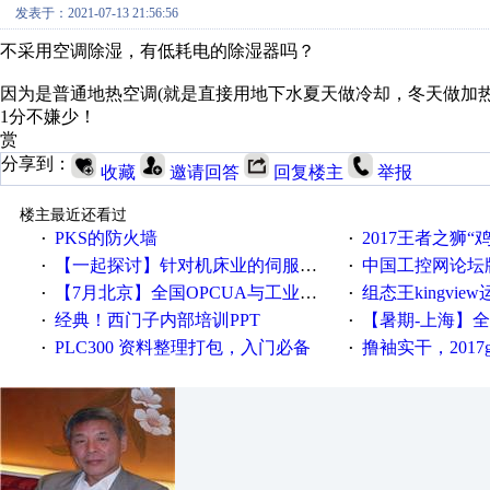
发表于：2021-07-13 21:56:56
不采用空调除湿，有低耗电的除湿器吗？
因为是普通地热空调(就是直接用地下水夏天做冷却，冬天做加
1分不嫌少！
赏
分享到：
收藏
邀请回答
回复楼主
举报
楼主最近还看过
PKS的防火墙
2017王者之狮“鸡”情签到
·
·
【一起探讨】针对机床业的伺服系统发展，您的期望是什么？
中国工控网论坛版块
·
·
【7月北京】全国OPCUA与工业互联技术培训班通知！
组态王kingvi
·
·
经典！西门子内部培训PPT
【暑期-上海】全国工业4.
·
·
PLC300 资料整理打包，入门必备
撸袖实干，2017gongkong
·
·