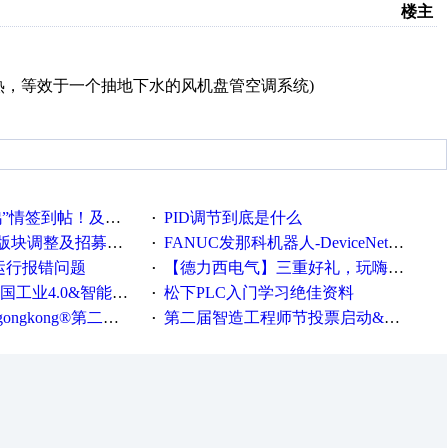
楼主
热，等效于一个抽地下水的风机盘管空调系统)
帖！及时更新在线研讨会预告
PID调节到底是什么
·
调整及招募版主公告
FANUC发那科机器人-DeviceNet通信使用手册(中文)
·
ew运行报错问题
【德力西电气】三重好礼，玩嗨夏日！
·
0&智能制造高级培训班通知！
松下PLC入门学习绝佳资料
·
®第二届智造工程师节正式起航！
第二届智造工程师节投票启动&周周有礼！
·