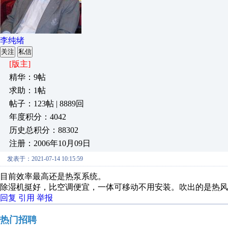
李纯绪
关注
私信
[版主]
精华：9帖
求助：1帖
帖子：123帖 | 8889回
年度积分：4042
历史总积分：88302
注册：2006年10月09日
发表于：2021-07-14 10:15:59
目前效率最高还是热泵系统。
除湿机挺好，比空调便宜，一体可移动不用安装。吹出的是热风
回复
引用
举报
热门招聘