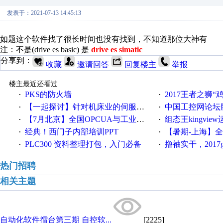
发表于：2021-07-13 14:45:13
如题这个软件找了很长时间也没有找到，不知道那位大神有
注：不是(drive es basic) 是
drive es simatic
分享到：
收藏
邀请回答
回复楼主
举报
楼主最近还看过
PKS的防火墙
2017王者之狮“鸡”情签到
·
·
【一起探讨】针对机床业的伺服系统发展，您的期望是什么？
中国工控网论坛版块
·
·
【7月北京】全国OPCUA与工业互联技术培训班通知！
组态王kingvi
·
·
经典！西门子内部培训PPT
【暑期-上海】全国工业4.
·
·
PLC300 资料整理打包，入门必备
撸袖实干，2017gongkong
·
·
热门招聘
相关主题
自动化软件擂台第三期 自控软...
[2225]