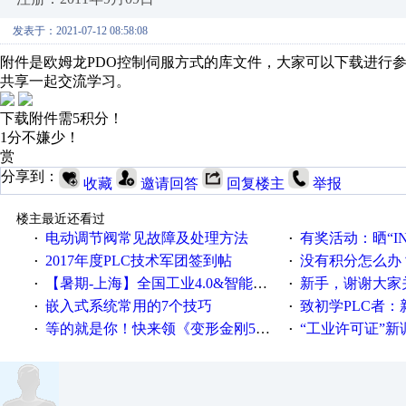
发表于：2021-07-12 08:58:08
附件是欧姆龙PDO控制伺服方式的库文件，大家可以下载进行
共享一起交流学习。
下载附件需5积分！
1分不嫌少！
赏
分享到：
收藏
邀请回答
回复楼主
举报
楼主最近还看过
电动调节阀常见故障及处理方法
有奖活动：晒“IN
·
·
2017年度PLC技术军团签到帖
没有积分怎么办
·
·
【暑期-上海】全国工业4.0&智能制造高级培训班通知！
新手，谢谢大家
·
·
嵌入式系统常用的7个技巧
致初学PLC者：新人学
·
·
等的就是你！快来领《变形金刚5》观影券
“工业许可证”新调整：水文仪器
·
·