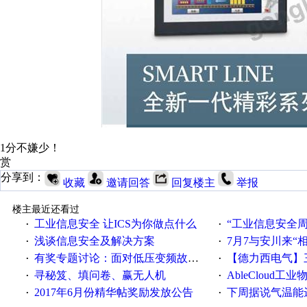
1分不嫌少！
赏
分享到：
收藏
邀请回答
回复楼主
举报
楼主最近还看过
工业信息安全 让ICS为你做点什么
“工业信息安全周之我见”
·
·
浅谈信息安全及解决方案
7月7与安川来“
·
·
有奖专题讨论：面对低压变频故障，老手是这样解决的！
【德力西电气】三
·
·
寻秘笈、填问卷、赢无人机
AbleCloud工业物
·
·
2017年6月份精华帖奖励发放公告
下周据说气温能
·
·