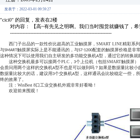
发表于：2022-03-01 09:59:27
"cici0" 的回复，发表在2楼
对内容： 【高~有先见之明啊。我们当时囤货就赚钱了，希望
-----------------------------------------------------------------
西门子出品的一款性价比超高的工业触摸屏，
SMART LINE
精彩系列
与
触摸屏实际上是不能通讯的，与
配套的触摸屏价格是非
SMART
S7-1200
这种情况下可以使用我们自主研发的多功能交换机
型，通过它的转换就
A
这种交换机最多可以接两个
PLC
，
个上位机（包括SMART触摸屏
3
会质问用两个这样的交换机
型不也是可以做到吗？如果是数据量比较小
A
数据量比较大的话，建议用
个交换机
型，这样通讯会比较稳定一些，
3
A
终的效果了。
注：WinBest 8口工业交换机外观非常好看呦！
欢迎前来围观！