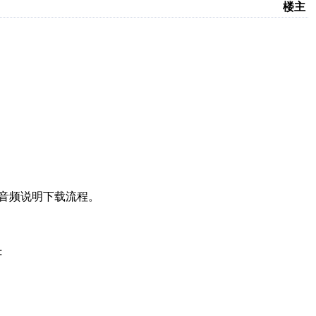
楼主
、音频说明下载流程。
: