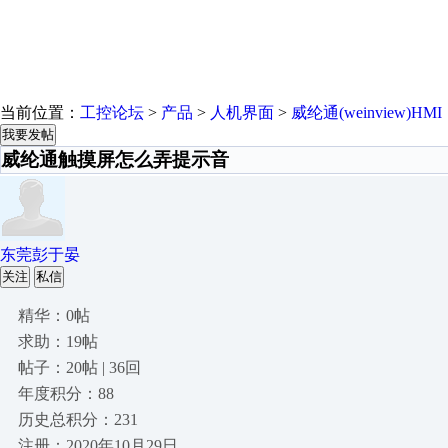
当前位置：
工控论坛
>
产品
>
人机界面
>
威纶通(weinview)HMI
我要发帖
威纶通触摸屏怎么弄提示音
东莞彭于晏
关注
私信
精华：0帖
求助：19帖
帖子：20帖 | 36回
年度积分：88
历史总积分：231
注册：2020年10月29日