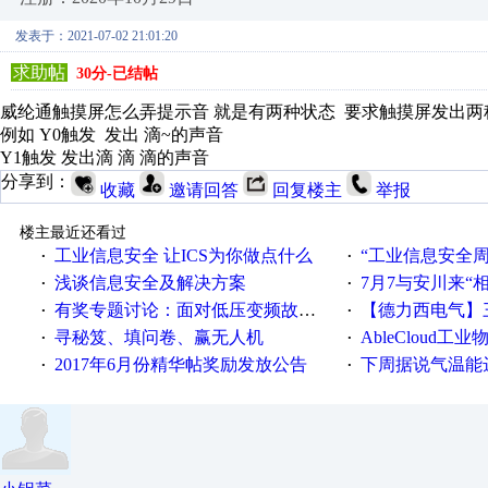
发表于：2021-07-02 21:01:20
求助帖
30分-已结帖
威纶通触摸屏怎么弄提示音 就是有两种状态 要求触摸屏发出
例如 Y0触发 发出 滴~的声音
Y1触发 发出滴 滴 滴的声音
分享到：
收藏
邀请回答
回复楼主
举报
楼主最近还看过
工业信息安全 让ICS为你做点什么
“工业信息安全周之我见”
·
·
浅谈信息安全及解决方案
7月7与安川来“
·
·
有奖专题讨论：面对低压变频故障，老手是这样解决的！
【德力西电气】三
·
·
寻秘笈、填问卷、赢无人机
AbleCloud工业物
·
·
2017年6月份精华帖奖励发放公告
下周据说气温能
·
·