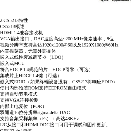
2.CS5213
特性
CS5213
概述
HDMI 1.4
兼容接收机
VGA
输出接口，
DAC
速度高达
~200 MHz
像素速率，
8
位
视频分辨率支持高达
1920x1200@60
以及
1920X1080@60Hz
内置振荡器，无需外部晶体
嵌入式线性衰减调节器（
LDO
）
嵌入式
MCU
符合
HDCP 1.4
规范的片上
HDCP
引擎（可选）
集成片上
HDCP 1.4
键（可选）
嵌入式
EDID
（如果终端设备没有，
CS5213
将响应
EDID
）
使用内部预装
ROM
支持
EEPROM
自由模式
支持自动节电模式
支持
VGA
连接检测
内部上电复位（
POR
）
双通道
16
位分辨率
sigma-delta DAC
支持音频采样频率（
Fs
）：高达
48KHz
I2C
从接口和
HDMI DDC
接口可用于调试和固件更新。
QFN32 4x4
包装