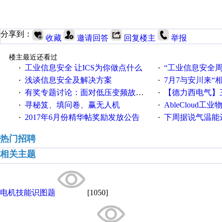
分享到：
收藏
邀请回答
回复楼主
举报
楼主最近还看过
工业信息安全 让ICS为你做点什么
“工业信息安全周之我见”
·
·
浅谈信息安全及解决方案
7月7与安川来“
·
·
有奖专题讨论：面对低压变频故障，老手是这样解决的！
【德力西电气】三
·
·
寻秘笈、填问卷、赢无人机
AbleCloud工业物
·
·
2017年6月份精华帖奖励发放公告
下周据说气温能
·
·
热门招聘
相关主题
电机技能识图题
[1050]