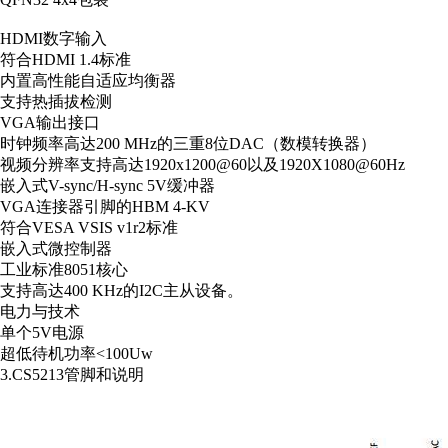
HDMI
数字输入
符合
HDMI 1.4
标准
内置高性能自适应均衡器
支持热插拔检测
VGA
输出接口
时钟频率高达
200 MHz
的三重
8
位
DAC
（数模转换器）
视频分辨率支持高达
1920x1200@60
以及
1920X1080@60Hz
嵌入式
V-sync/H-sync 5V
缓冲器
VGA
连接器引脚的
HBM 4-KV
符合
VESA VSIS v1r2
标准
嵌入式微控制器
工业标准
8051
核心
支持高达
400 KHz
的
I2C
主从设备。
电力与技术
单个
5V
电源
超低待机功率
<100Uw
3.CS5213
管脚和说明