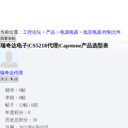
当前位置：
工控论坛
>
产品
>
电源电器
>
低压电器/控制元件
我要发帖
瑞奇达电子|CS5218代理|Capstone产品选型表
瑞奇达代理
关注
私信
精华：0帖
求助：0帖
帖子：12帖 | 0回
年度积分：0
历史总积分：30
注册：2021年6月05日