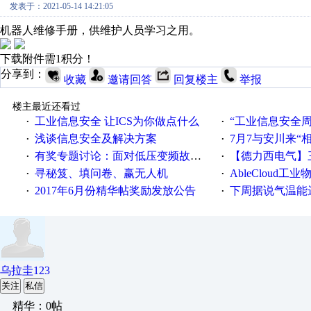
发表于：2021-05-14 14:21:05
机器人维修手册，供维护人员学习之用。
下载附件需1积分！
分享到：
收藏
邀请回答
回复楼主
举报
楼主最近还看过
工业信息安全 让ICS为你做点什么
“工业信息安全周之我见”
·
·
浅谈信息安全及解决方案
7月7与安川来“
·
·
有奖专题讨论：面对低压变频故障，老手是这样解决的！
【德力西电气】三
·
·
寻秘笈、填问卷、赢无人机
AbleCloud工业物
·
·
2017年6月份精华帖奖励发放公告
下周据说气温能
·
·
乌拉圭123
关注
私信
精华：0帖