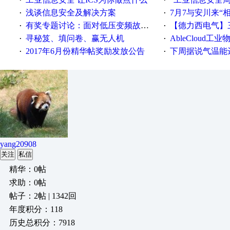
·
·
浅谈信息安全及解决方案
7月7与安川来“
·
·
有奖专题讨论：面对低压变频故障，老手是这样解决的！
【德力西电气】三
·
·
寻秘笈、填问卷、赢无人机
AbleCloud工业物
·
·
2017年6月份精华帖奖励发放公告
下周据说气温能
·
·
yang20908
关注
私信
精华：0帖
求助：0帖
帖子：2帖 | 1342回
年度积分：118
历史总积分：7918