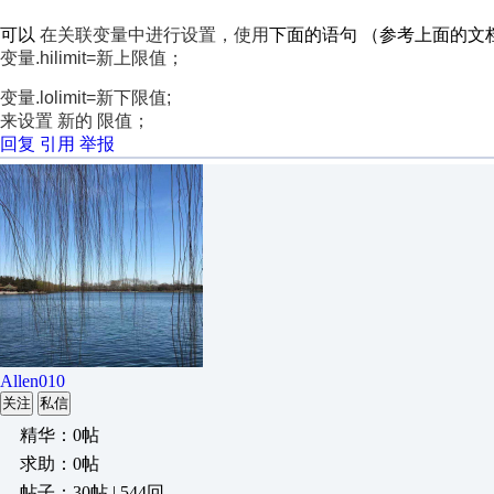
可以
在关联变量中进行设置，使用
下面的语句 （参考上面的文
变量.hilimit=新上限值；
变量.lolimit=新下限值;
来设置 新的 限值；
回复
引用
举报
Allen010
关注
私信
精华：0帖
求助：0帖
帖子：30帖 | 544回