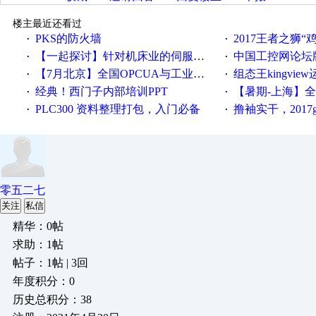
楼主最近还看过
PKS的防火墙
2017王者之狮“鸡”情签到
·
·
【一起探讨】针对机床业的伺服系统发展，您的期望是什么？
中国工控网论坛版块
·
·
【7月北京】全国OPCUA与工业互联技术培训班通知！
组态王kingvi
·
·
经典！西门子内部培训PPT
【暑期-上海】全国工业4.
·
·
PLC300 资料整理打包，入门必备
撸袖实干，2017gongkong
·
·
零五二七
关注
私信
精华：0帖
求助：1帖
帖子：1帖 | 3回
年度积分：0
历史总积分：38