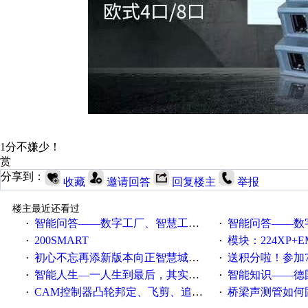
1分不嫌少！
赏
分享到：
收藏
邀请回答
回复楼主
举报
楼主最近还看过
智能问答——数字工厂、智慧工厂和智能制造三者的区别是什么？
智能问答——数字化工厂与传
·
·
200SMART
模块：224XP+EM223+EM231+EM2
·
·
初心不忘再添新版本向正智慧城市云展厅3.0版亮相
送积分啦！参加7月6日
·
·
智能人生—一人生到最后，其实拼的都是人品
智能知识——德国工业崛起过
·
·
CAM控制器凸轮邦定、飞剪、追剪等C功能块
桥梁声测管如何固定
·
·