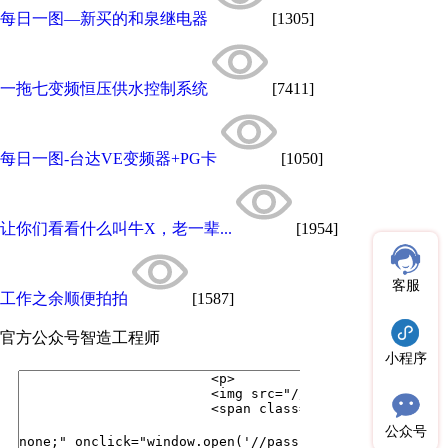
每日一图—新买的和泉继电器
[1305]
一拖七变频恒压供水控制系统
[7411]
每日一图-台达VE变频器+PG卡
[1050]
让你们看看什么叫牛X，老一辈...
[1954]
客服
工作之余顺便拍拍
[1587]
官方公众号
智造工程师
小程序
公众号