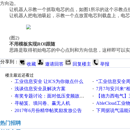
方向边。
让机器人示教一个抓取电芯的点，如图1所示的这个示教点使
让机器人把电池吸起，示教一个点放置电芯到载盘上，电芯
(图2)
不用模板实现ROI跟随
思路是取得初始电芯的中心点到和方向信息，这样即可以实现
分享到：
收藏
邀请回答
回复楼主
举报
楼主最近还看过
工业信息安全 让ICS为你做点什么
“工业信息安全周之我见”
·
·
浅谈信息安全及解决方案
7月7与安川来“
·
·
有奖专题讨论：面对低压变频故障，老手是这样解决的！
【德力西电气】三
·
·
寻秘笈、填问卷、赢无人机
AbleCloud工业物
·
·
2017年6月份精华帖奖励发放公告
下周据说气温能
·
·
热门招聘