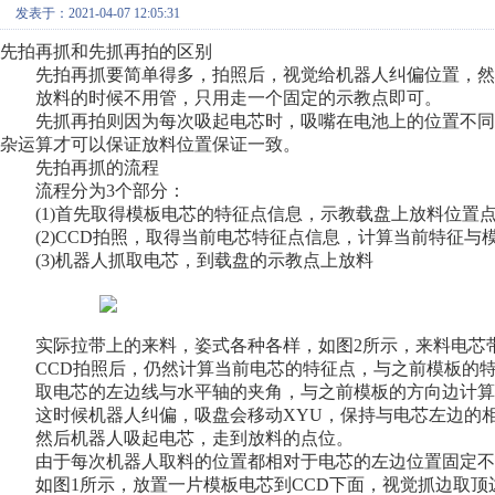
发表于：2021-04-07 12:05:31
先拍再抓和先抓再拍的区别
先拍再抓要简单得多，拍照后，视觉给机器人纠偏位置，然
放料的时候不用管，只用走一个固定的示教点即可。
先抓再拍则因为每次吸起电芯时，吸嘴在电池上的位置不同
杂运算才可以保证放料位置保证一致。
先拍再抓的流程
流程分为3个部分：
(1)首先取得模板电芯的特征点信息，示教载盘上放料位置
(2)CCD拍照，取得当前电芯特征点信息，计算当前特征与模
(3)机器人抓取电芯，到载盘的示教点上放料
实际拉带上的来料，姿式各种各样，如图2所示，来料电芯带
CCD拍照后，仍然计算当前电芯的特征点，与之前模板的特
取电芯的左边线与水平轴的夹角，与之前模板的方向边计算
这时候机器人纠偏，吸盘会移动XYU，保持与电芯左边的
然后机器人吸起电芯，走到放料的点位。
由于每次机器人取料的位置都相对于电芯的左边位置固定不
如图1所示，放置一片模板电芯到CCD下面，视觉抓边取顶