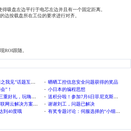
得吸盘左边平行于电芯左边并且有一个固定距离。
的边按载盘所在工位的要求进行对齐。
ROI跟随。
话题互动获奖名单发布公告
晒晒工控信息安全问题获得的奖品
·
相会”！
小日本的编程思想
·
重好礼，玩嗨夏日！
送积分啦！参加7月6日菲尼克斯在线研讨会即得
·
联网云解决方案实践及应用
谢谢刘工，问题已解决
·
达到40度哦
有奖专题讨论：伺服选择的“小细节大学问”奖励公告
·