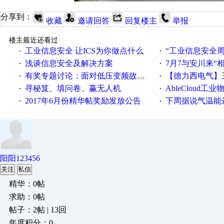
分享到：
收藏
邀请回答
回复楼主
举报
楼主最近还看过
工业信息安全 让ICS为你做点什么
“工业信息安全周之我见”
·
·
浅谈信息安全及解决方案
7月7与安川来“
·
·
有奖专题讨论：面对低压变频故障，老手是这样解决的！
【德力西电气】三
·
·
寻秘笈、填问卷、赢无人机
AbleCloud工业物
·
·
2017年6月份精华帖奖励发放公告
下周据说气温能
·
·
阳阳123456
关注
私信
精华：0帖
求助：0帖
帖子：2帖 | 13回
年度积分：0