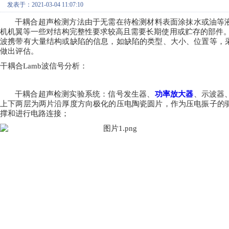
发表于：2021-03-04 11:07:10
干耦合超声检测方法由于无需在待检测材料表面涂抹水或油等
机机翼等一些对结构完整性要求较高且需要长期使用或贮存的部件
波携带有大量结构或缺陷的信息，如缺陷的类型、大小、位置等，
做出评估。
干耦合
Lamb波信号分析：
干耦合超声检测实验系统：信号发生器、
功率放大器
、示波器
上下两层为两片沿厚度方向极化的压电陶瓷圆片，作为压电振子的
撑和进行电路连接；