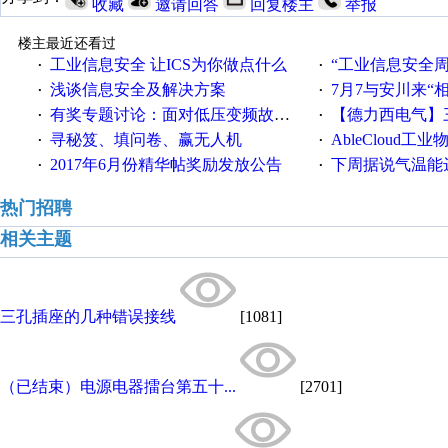
收藏
邀请回答
回复楼主
举报
楼主最近还看过
工业信息安全 让ICS为你做点什么
“工业信息安全周之我见”
·
·
浅谈信息安全及解决方案
7月7与安川来“
·
·
有奖专题讨论：面对低压变频故障，老手是这样解决的！
【德力西电气】三
·
·
寻秘笈、填问卷、赢无人机
AbleCloud工业物
·
·
2017年6月份精华帖奖励发放公告
下周据说气温能
·
·
热门招聘
相关主题
三孔插座的几种错误接线
[1081]
（已结束）电源电器擂台第五十...
[2701]