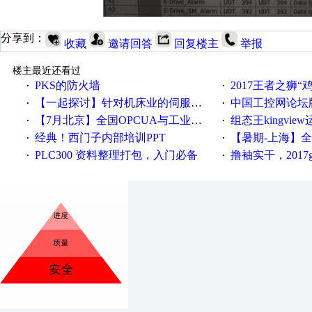
分享到：
收藏
邀请回答
回复楼主
举报
楼主最近还看过
PKS的防火墙
2017王者之狮“鸡”情签到
·
·
【一起探讨】针对机床业的伺服系统发展，您的期望是什么？
中国工控网论坛版块
·
·
【7月北京】全国OPCUA与工业互联技术培训班通知！
组态王kingvi
·
·
经典！西门子内部培训PPT
【暑期-上海】全国工业4.
·
·
PLC300 资料整理打包，入门必备
撸袖实干，2017gongkong
·
·