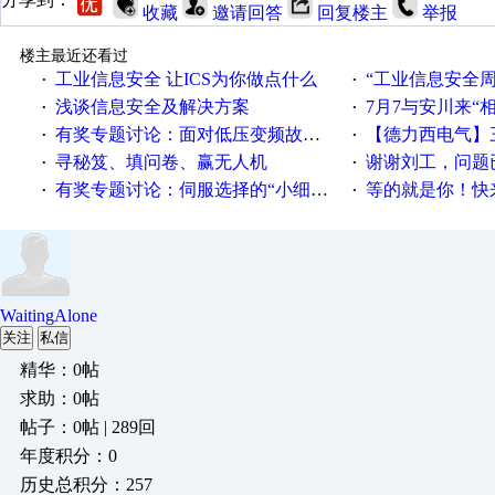
收藏
邀请回答
回复楼主
举报
楼主最近还看过
工业信息安全 让ICS为你做点什么
“工业信息安全周之我见”
·
·
浅谈信息安全及解决方案
7月7与安川来“
·
·
有奖专题讨论：面对低压变频故障，老手是这样解决的！
【德力西电气】三
·
·
寻秘笈、填问卷、赢无人机
谢谢刘工，问题
·
·
有奖专题讨论：伺服选择的“小细节大学问”奖励公告
等的就是你！快来领
·
·
WaitingAlone
关注
私信
精华：0帖
求助：0帖
帖子：0帖 | 289回
年度积分：0
历史总积分：257