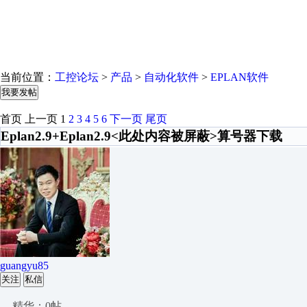
当前位置：
工控论坛
>
产品
>
自动化软件
>
EPLAN软件
我要发帖
首页
上一页
1
2
3
4
5
6
下一页
尾页
Eplan2.9+Eplan2.9<此处内容被屏蔽>算号器下载
guangyu85
关注
私信
精华：0帖