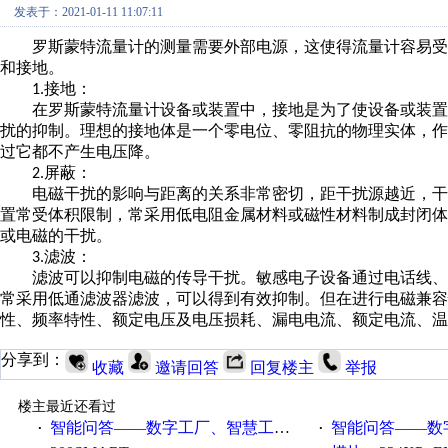
发表于：2021-01-11 11:07:11
罗斯蒙特流量计的测量需要外部电源，这使得流量计容易受
和接地。
接地：
1.
在罗斯蒙特流量计设备或装置中，接地是为了使设备或装置
扰的抑制。理想的接地体是一个零电位、零阻抗的物理实体，
过它都不产生电压降。
屏蔽：
2.
电磁干扰的影响与距离的关系非常密切，距干扰源越近，干
置常受体积限制，常采用低电阻金属材料或磁性材料制成封闭
或电磁的干扰。
滤波：
3.
滤波可以抑制电磁的传导干扰。敏感电子设备通过电话线、
常采用低通滤波器滤波，可以得到有效抑制。但在进行电磁兼容
性、频率特性、额定电压及电压损耗、漏电电流、额定电流、温
分享到：
收藏
邀请回答
回复楼主
举报
楼主最近还看过
智能问答——数字工厂、智慧工厂和智能制造三者的区别是什么？
智能问答——数字化工厂与传
·
·