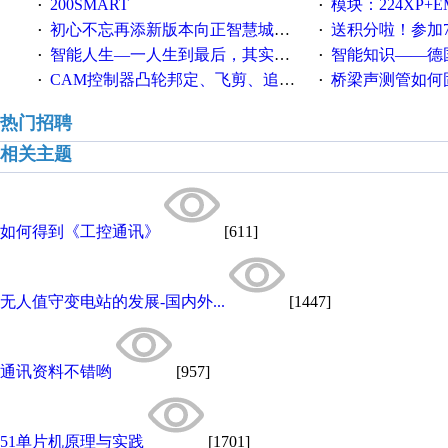
200SMART
模块：224XP+EM223+EM231+EM2
·
·
初心不忘再添新版本向正智慧城市云展厅3.0版亮相
送积分啦！参加7月6日
·
·
智能人生—一人生到最后，其实拼的都是人品
智能知识——德国工业崛起过
·
·
CAM控制器凸轮邦定、飞剪、追剪等C功能块
桥梁声测管如何固定
·
·
热门招聘
相关主题
如何得到《工控通讯》
[611]
无人值守变电站的发展-国内外...
[1447]
通讯资料不错哟
[957]
51单片机原理与实践
[1701]