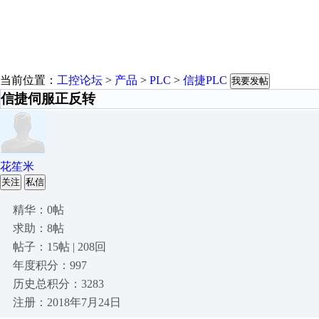
当前位置：
工控论坛
>
产品
>
PLC
>
信捷PLC
我要发帖
信捷伺服正反转
花笙米
关注
私信
精华：0帖
求助：8帖
帖子：15帖 | 208回
年度积分：997
历史总积分：3283
注册：2018年7月24日