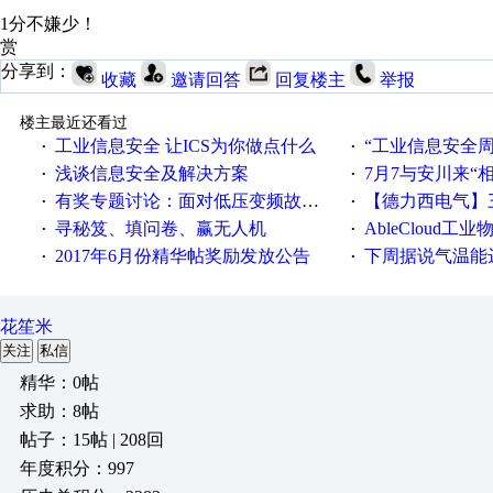
1分不嫌少！
赏
分享到：
收藏
邀请回答
回复楼主
举报
楼主最近还看过
工业信息安全 让ICS为你做点什么
“工业信息安全周之我见”
·
·
浅谈信息安全及解决方案
7月7与安川来“
·
·
有奖专题讨论：面对低压变频故障，老手是这样解决的！
【德力西电气】三
·
·
寻秘笈、填问卷、赢无人机
AbleCloud工业物
·
·
2017年6月份精华帖奖励发放公告
下周据说气温能
·
·
花笙米
关注
私信
精华：0帖
求助：8帖
帖子：15帖 | 208回
年度积分：997