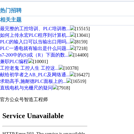
热门招聘
相关主题
最完整的工控培训、PLC培训教...
[15515]
如何上传永宏PLC程序到计算机...
[13041]
PLC的输入口可以当输出口用吗...
[8159]
PLC一通电就有输出是什么问题...
[7218]
s7-200中的(S)或（R）下面的数...
[14400]
兼职PLC编程
[10001]
工控老鬼 工控人生 工控这...
[10378]
献给初学者之AB_PLC及网络通...
[16427]
求助高手,施耐德PLC面板上的...
[16519]
直线电机与光栅尺的疑问
[7918]
官方公众号
智造工程师