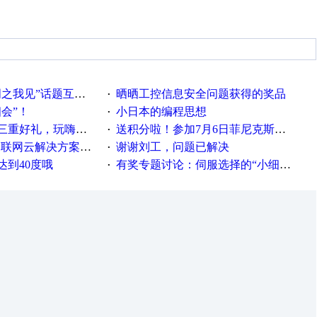
话题互动获奖名单发布公告
晒晒工控信息安全问题获得的奖品
·
相会”！
小日本的编程思想
·
重好礼，玩嗨夏日！
送积分啦！参加7月6日菲尼克斯在线研讨会即得
·
联网云解决方案实践及应用
谢谢刘工，问题已解决
·
达到40度哦
有奖专题讨论：伺服选择的“小细节大学问”奖励公告
·