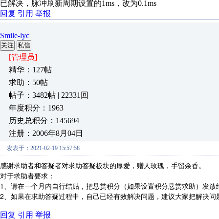
已解决，脉冲刷新周期设置的1ms，改为0.1ms
回复
引用
举报
Smile-lyc
关注
私信
[管理员]
精华：127帖
求助：50帖
帖子：3482帖 | 22331回
年度积分：1963
历史总积分：145694
注册：2006年8月04日
发表于：2021-02-19 15:57:58
感谢求助者和答疑者对求助答疑板块的厚爱，赠人玫瑰，手留余香。
对于求助者要求：
1、请在一个月内自行结贴，把悬赏积分（如果设置积分悬赏求助）发放
2、如果在求助答疑过程中，自己已经有效解决问题，建议大家把解决问
回复
引用
举报