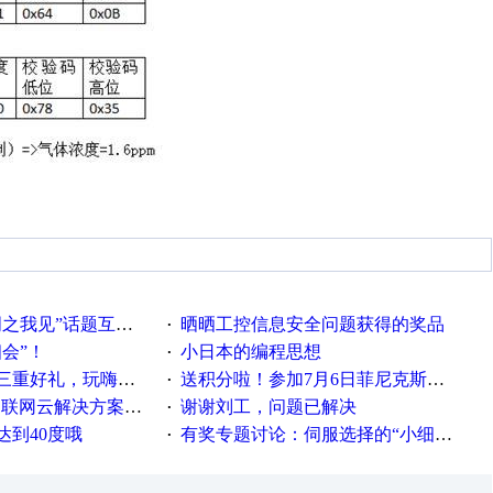
话题互动获奖名单发布公告
晒晒工控信息安全问题获得的奖品
·
相会”！
小日本的编程思想
·
重好礼，玩嗨夏日！
送积分啦！参加7月6日菲尼克斯在线研讨会即得
·
联网云解决方案实践及应用
谢谢刘工，问题已解决
·
达到40度哦
有奖专题讨论：伺服选择的“小细节大学问”奖励公告
·