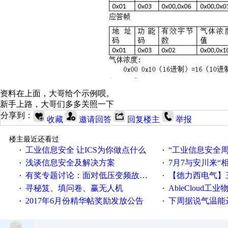
资料在上面，大哥给个示例呗。
新手上路，大哥们多多关照一下
分享到：
收藏
邀请回答
回复楼主
举报
楼主最近还看过
工业信息安全 让ICS为你做点什么
“工业信息安全周之我见”
·
·
浅谈信息安全及解决方案
7月7与安川来“
·
·
有奖专题讨论：面对低压变频故障，老手是这样解决的！
【德力西电气】三
·
·
寻秘笈、填问卷、赢无人机
AbleCloud工业物
·
·
2017年6月份精华帖奖励发放公告
下周据说气温能
·
·