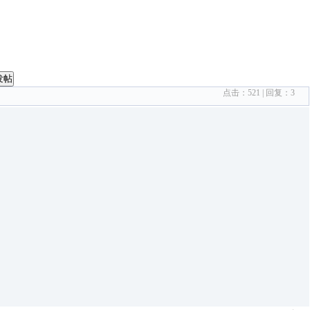
发帖
点击：
521
| 回复：
3