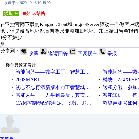
发表于：2020-10-13 16:49:05
求助帖
30分-未结帖
在亚控官网下载的KingnetClient和kingnetServer驱动
讯，但是设备地址配置向导只能添加IP地址。加上端口号会报错
1分不嫌少！
赏
分享到：
收藏
邀请回答
回复楼主
举报
楼主最近还看过
智能问答——数字工厂、智慧工厂和智能制造三者的区别是什么？
智能问答——数字化工厂与传
·
·
200SMART
模块：224XP+EM223+EM231+EM2
·
·
初心不忘再添新版本向正智慧城市云展厅3.0版亮相
送积分啦！参加7月6日
·
·
智能人生—一人生到最后，其实拼的都是人品
智能知识——德国工业崛起过
·
·
CAM控制器凸轮邦定、飞剪、追剪等C功能块
桥梁声测管如何固定
·
·
zhihua