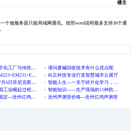
楼主
一个做客户端一个做服务器只能局域网通讯。按照word说明最多支持30个通
。
统工厂的差别体现在哪里？
请问废碱回收技术有什么优点呢
·
35+EM232+EM232怎么用以太网通讯？
向正科技专业打造智慧城市云展厅
·
菲尼克斯在线研讨会即得
智能人生—一关于碎片化学习，看这一篇就够了！
·
程中不得不提的10个关键词
智能知识——生产现场的11种防错！(1)
·
---沧州亿鸿声测管
沧州声测管价格---沧州亿鸿声测管​
·